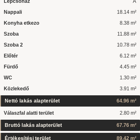
Lépcsőház
A
Nappali
18.14 m²
Konyha etkezo
8.38 m²
Szoba
11.88 m²
Szoba 2
10.78 m²
Előtér
6.12 m²
Fürdő
4.45 m²
WC
1.30 m²
Közlekedő
3.91 m²
Nettó lakás alapterület
64.96 m²
Válaszfal alatti terület
2.80 m²
Bruttó lakás alapterület
67.76 m²
Értékesítési terület
89.42 m²