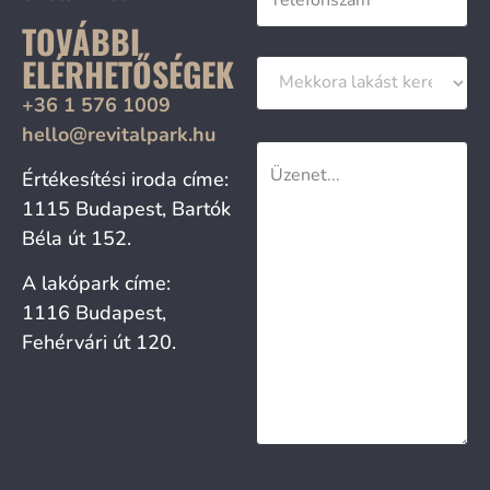
TOVÁBBI
ELÉRHETŐSÉGEK
+36 1 576 1009
hello@revitalpark.hu
Értékesítési iroda címe:
1115 Budapest, Bartók
Béla út 152.
A lakópark címe:
1116 Budapest,
Fehérvári út 120.