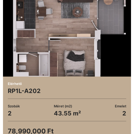
Elérhető
RP1L-A202
Szobák
Méret (m2)
Emelet
2
43.55 m²
2
78,990,000 Ft