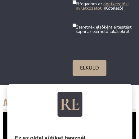
Elfogadom az
adatkezelési
nyilatkozatot
.
(Kötelező)
Szeretnék elsőként értesítést
kapni az elérhető lakásokról.
AJÁNLOTT LAKÁSOK
Ez az oldal sütiket használ