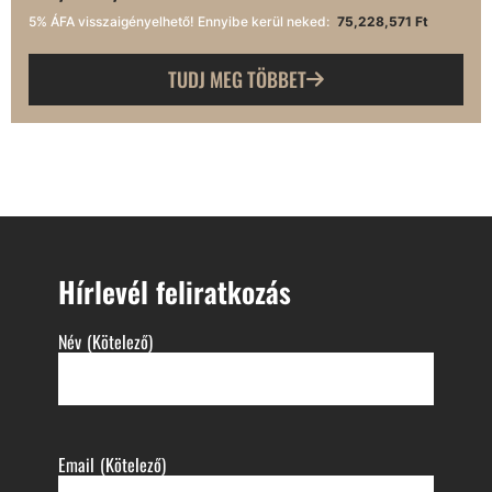
5% ÁFA visszaigényelhető! Ennyibe kerül neked:
75,228,571 Ft
TUDJ MEG TÖBBET
Hírlevél feliratkozás
Név
(Kötelező)
Email
(Kötelező)