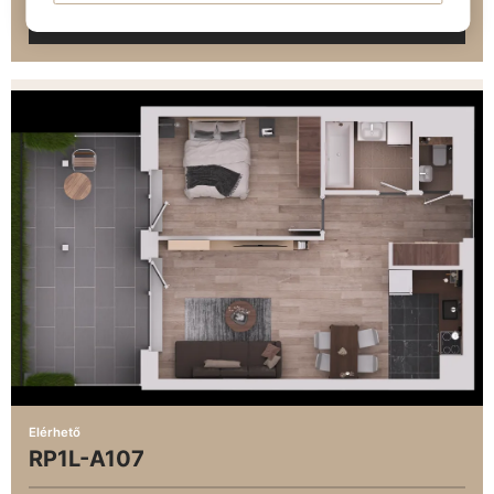
TUDJ MEG TÖBBET
Elérhető
RP1L-A107