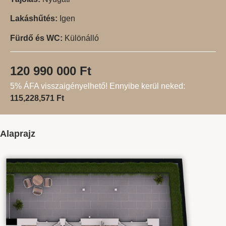
Lakáshűtés:
Igen
Fürdő és WC:
Különálló
120 990 000 Ft
5% ÁFA visszaigényelhető! Ennyibe kerül neked:
115,228,571 Ft
Alaprajz