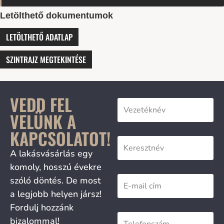
Letölthető dokumentumok
LETÖLTHETŐ ADATLAP
SZINTRAJZ MEGTEKINTÉSE
VEDD FEL
VELÜNK A
KAPCSOLATOT!
A lakásvásárlás egy
komoly, hosszú évekre
szóló döntés. De most
a legjobb helyen jársz!
Fordulj hozzánk
bizalommal!