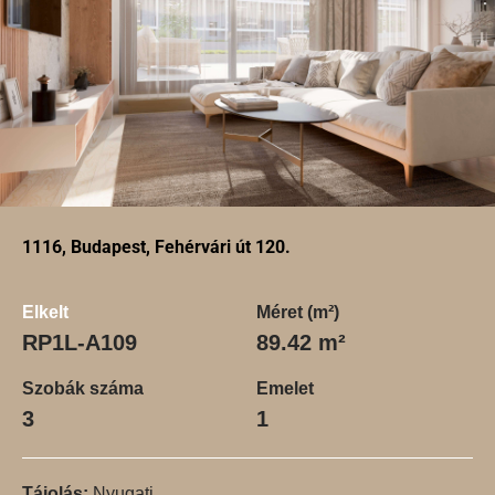
1116, Budapest, Fehérvári út 120.
Elkelt
Méret (m²)
RP1L-A109
89.42 m²
Szobák száma
Emelet
3
1
Tájolás:
Nyugati