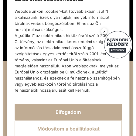
Weboldalunkon „cookie"-kat (továbbiakban „süti")
alkalmazunk. Ezek olyan fájlok, melyek információt
tárolnak webes böngészőjében. Ehhez az Ön
hozzájárulása szükséges.
×
A „sütiket" az elektronikus hírközlésről szóló 2003. évi
C. törvény, az elektronikus kereskedelmi szolgáltatások,
az információs társadalommal összefüggő
szolgáltatások egyes kérdéseiről szóló 2001. évi CVIII.
törvény, valamint az Európai Unió előírásainak
megfelelően használjuk. Azon weblapoknak, melyek az
Elérhető
Európai Unió országain belül működnek, a „sütik"
RP1L-A103
használatához, és ezeknek a felhasználó számítógépén
vagy egyéb eszközén történő tárolásához a
felhasználók hozzájárulását kell kérniük.
Szobák
Méret (m2)
Emelet
2
43.80 m²
1
Elfogadom
80,850,000 Ft
5% ÁFA visszaigényelhető! Ennyibe kerül neked:
77,000,000 Ft
Módosítom a beállításokat