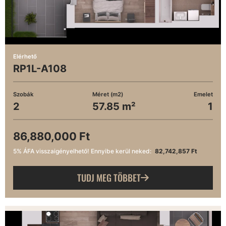
Elérhető
RP1L-A108
Szobák
Méret (m2)
Emelet
2
57.85 m²
1
86,880,000 Ft
5% ÁFA visszaigényelhető! Ennyibe kerül neked:
82,742,857 Ft
TUDJ MEG TÖBBET