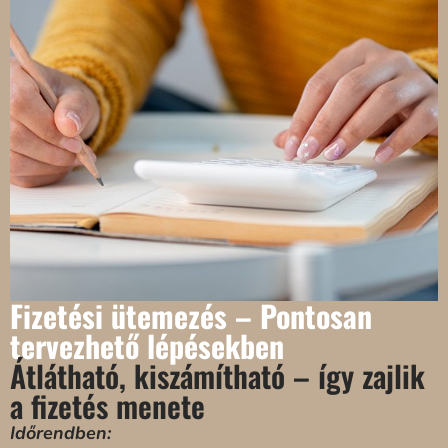
A JÖVŐD!
Veled kezdődik. Találj új otthonra a Revital Parkban.
Melletted állunk! A Revital Parkban a pénzügyi
tervezés is egyszerűbb: bevezető kedvezmények,
személyre szabható fizetési konstrukciók és egy
megbízható partner segíti az utad az új otthonod
felé.
Fizetési ütemezés – Pontosan
tervezhető lépésekben
Átlátható, kiszámítható – így zajlik
a fizetés menete
Időrendben: