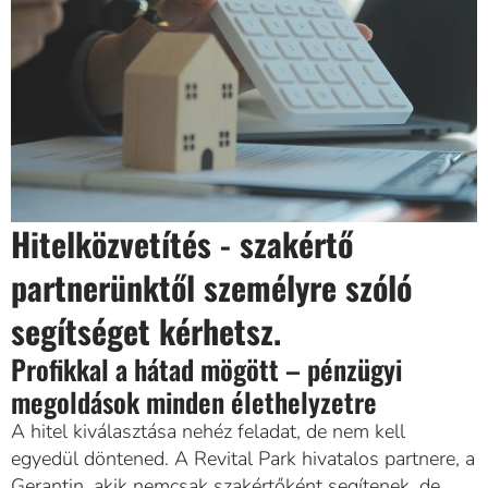
Hitelközvetítés - szakértő
partnerünktől személyre szóló
segítséget kérhetsz.
Profikkal a hátad mögött – pénzügyi
megoldások minden élethelyzetre
A hitel kiválasztása nehéz feladat, de nem kell
egyedül döntened. A Revital Park hivatalos partnere, a
Gerantin, akik nemcsak szakértőként segítenek, de