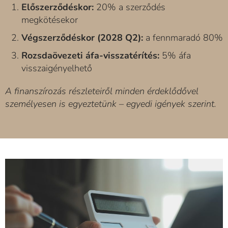
Előszerződéskor:
20% a szerződés
megkötésekor
Végszerződéskor (2028 Q2):
a fennmaradó 80%
Rozsdaövezeti áfa-visszatérítés:
5% áfa
visszaigényelhető
A finanszírozás részleteiről minden érdeklődővel
személyesen is egyeztetünk – egyedi igények szerint.