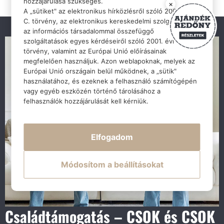
hozzájárulása szükséges.
×
A „sütiket" az elektronikus hírközlésről szóló 2003. évi
C. törvény, az elektronikus kereskedelmi szolgáltatások,
az információs társadalommal összefüggő
szolgáltatások egyes kérdéseiről szóló 2001. évi CVIII.
törvény, valamint az Európai Unió előírásainak
megfelelően használjuk. Azon weblapoknak, melyek az
Európai Unió országain belül működnek, a „sütik"
használatához, és ezeknek a felhasználó számítógépén
vagy egyéb eszközén történő tárolásához a
felhasználók hozzájárulását kell kérniük.
Elfogadom
Módosítom a beállításokat
Családtámogatás – CSOK és CSOK