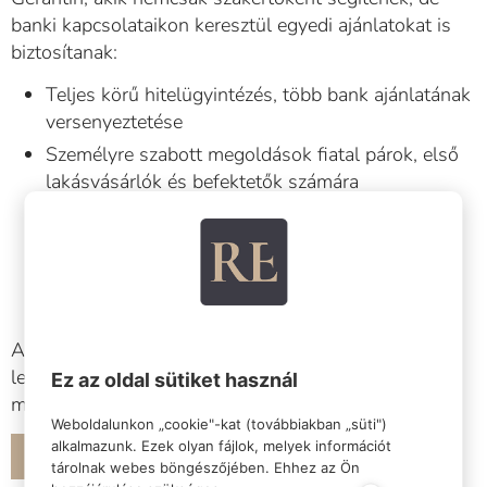
banki kapcsolataikon keresztül egyedi ajánlatokat is
biztosítanak:
Teljes körű hitelügyintézés, több bank ajánlatának
versenyeztetése
Személyre szabott megoldások fiatal párok, első
lakásvásárlók és befektetők számára
Egyedi kamatkedvezmények, díjmentes
előtörlesztés lehetősége
Bizonytalan hitelképesség vagy kevés önerő
esetén is van megoldás
A célunk, hogy a hitelfelvétel ne stressz, hanem
lehetőség legyen. Kérd hitelközvetítőnk segítségét
Ez az oldal sütiket használ
már a folyamat elején!
Weboldalunkon „cookie"-kat (továbbiakban „süti")
alkalmazunk. Ezek olyan fájlok, melyek információt
BESZÉLJEN HITELKÖZVETÍTŐNKKEL!
tárolnak webes böngészőjében. Ehhez az Ön