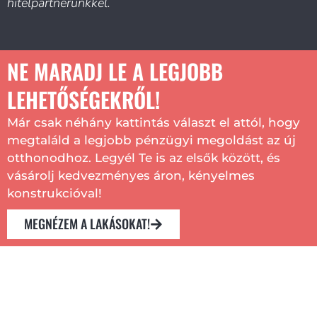
hitelpartnerünkkel.
NE MARADJ LE A LEGJOBB
LEHETŐSÉGEKRŐL!
Már csak néhány kattintás választ el attól, hogy
megtaláld a legjobb pénzügyi megoldást az új
otthonodhoz. Legyél Te is az elsők között, és
vásárolj kedvezményes áron, kényelmes
konstrukcióval!
MEGNÉZEM A LAKÁSOKAT!